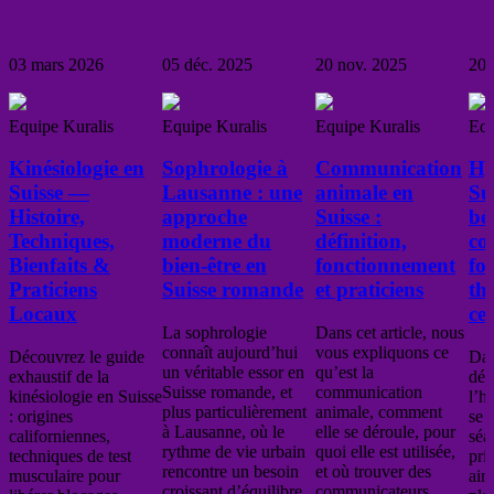
03 mars 2026
05 déc. 2025
20 nov. 2025
20 
Equipe Kuralis
Equipe Kuralis
Equipe Kuralis
Equ
Kinésiologie en
Sophrologie à
Communication
Hy
Suisse —
Lausanne : une
animale en
Sui
Histoire,
approche
Suisse :
bé
Techniques,
moderne du
définition,
co
Bienfaits &
bien-être en
fonctionnement
fo
Praticiens
Suisse romande
et praticiens
th
Locaux
cer
La sophrologie
Dans cet article, nous
connaît aujourd’hui
vous expliquons ce
Découvrez le guide
Dan
un véritable essor en
qu’est la
exhaustif de la
déc
Suisse romande, et
communication
kinésiologie en Suisse
l’h
plus particulièrement
animale, comment
: origines
se 
à Lausanne, où le
elle se déroule, pour
californiennes,
séa
rythme de vie urbain
quoi elle est utilisée,
techniques de test
pri
rencontre un besoin
et où trouver des
musculaire pour
ain
croissant d’équilibre
communicateurs