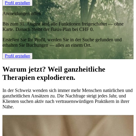
Profil erstellen
Anmeldungen offen
Bis zum 31. August sind alle Funktionen freigeschaltet — ohne
Karte. Danach bleibt der Basis-Plan bei CHF 0.
Erstellen Sie Ihr Profil, werden Sie in der Suche gefunden und
erhalten Sie Buchungen — alles an einem Ort.
Profil erstellen
Warum jetzt? Weil ganzheitliche
Therapien explodieren.
In der Schweiz wenden sich immer mehr Menschen natürlichen und
ganzheitlichen Ansätzen zu. Die Nachfrage steigt jedes Jahr, und
Klienten suchen aktiv nach vertrauenswürdigen Praktikern in ihrer
Nähe.