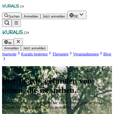
Suchen
Anmelden
Jetzt anmelden
DE
de
Anmelden
Jetzt anmelden
Startseite
Kuralis beitreten
Therapien
Veranstaltungen
Blog
Für Therapeut:innen
Ihre Praxis, gefunden von
denen, die sie suchen.
Erstellen Sie Ihr Profil, werden Sie in der Suche gefunden und
erhalten Sie Buchungen — alles an einem Ort.