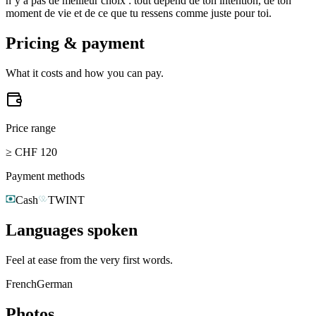
n’y a pas de meilleur choix : tout dépend de ton intention, de ton
moment de vie et de ce que tu ressens comme juste pour toi.
Pricing & payment
What it costs and how you can pay.
Price range
≥ CHF 120
Payment methods
Cash
TWINT
Languages spoken
Feel at ease from the very first words.
French
German
Photos