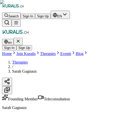
Search
Sign In
Sign Up
EN
en
Sign In
Sign Up
Home
Join Kuralis
Therapies
Events
Blog
Therapies
/
Sarah Gagnaux
Founding Member
Teleconsultation
Sarah Gagnaux