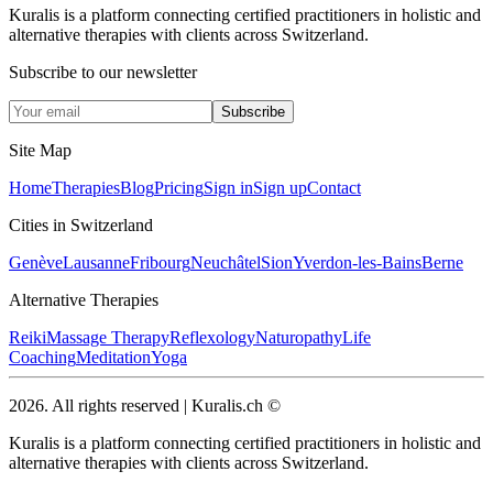
Kuralis is a platform connecting certified practitioners in holistic and
alternative therapies with clients across Switzerland.
Subscribe to our newsletter
Subscribe
Site Map
Home
Therapies
Blog
Pricing
Sign in
Sign up
Contact
Cities in Switzerland
Genève
Lausanne
Fribourg
Neuchâtel
Sion
Yverdon-les-Bains
Berne
Alternative Therapies
Reiki
Massage Therapy
Reflexology
Naturopathy
Life
Coaching
Meditation
Yoga
2026.
All rights reserved
|
Kuralis.ch
©
Kuralis is a platform connecting certified practitioners in holistic and
alternative therapies with clients across Switzerland.