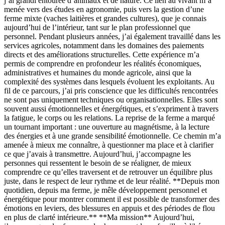
j’ai grandi entourée d’animaux et de nature. Ce lien au vivant m’a
menée vers des études en agronomie, puis vers la gestion d’une
ferme mixte (vaches laitières et grandes cultures), que je connais
aujourd’hui de l’intérieur, tant sur le plan professionnel que
personnel. Pendant plusieurs années, j’ai également travaillé dans les
services agricoles, notamment dans les domaines des paiements
directs et des améliorations structurelles. Cette expérience m’a
permis de comprendre en profondeur les réalités économiques,
administratives et humaines du monde agricole, ainsi que la
complexité des systèmes dans lesquels évoluent les exploitants. Au
fil de ce parcours, j’ai pris conscience que les difficultés rencontrées
ne sont pas uniquement techniques ou organisationnelles. Elles sont
souvent aussi émotionnelles et énergétiques, et s’expriment à travers
la fatigue, le corps ou les relations. La reprise de la ferme a marqué
un tournant important : une ouverture au magnétisme, à la lecture
des énergies et à une grande sensibilité émotionnelle. Ce chemin m’a
amenée à mieux me connaître, à questionner ma place et à clarifier
ce que j’avais à transmettre. Aujourd’hui, j’accompagne les
personnes qui ressentent le besoin de se réaligner, de mieux
comprendre ce qu’elles traversent et de retrouver un équilibre plus
juste, dans le respect de leur rythme et de leur réalité. **Depuis mon
quotidien, depuis ma ferme, je mêle développement personnel et
énergétique pour montrer comment il est possible de transformer des
émotions en leviers, des blessures en appuis et des périodes de flou
en plus de clarté intérieure.** **Ma mission** Aujourd’hui,