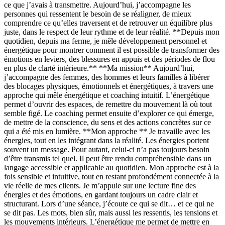
ce que j’avais à transmettre. Aujourd’hui, j’accompagne les
personnes qui ressentent le besoin de se réaligner, de mieux
comprendre ce qu’elles traversent et de retrouver un équilibre plus
juste, dans le respect de leur rythme et de leur réalité. **Depuis mon
quotidien, depuis ma ferme, je mêle développement personnel et
énergétique pour montrer comment il est possible de transformer des
émotions en leviers, des blessures en appuis et des périodes de flou
en plus de clarté intérieure.** **Ma mission** Aujourd’hui,
j’accompagne des femmes, des hommes et leurs familles à libérer
des blocages physiques, émotionnels et énergétiques, à travers une
approche qui mêle énergétique et coaching intuitif. L’énergétique
permet d’ouvrir des espaces, de remettre du mouvement là où tout
semble figé. Le coaching permet ensuite d’explorer ce qui émerge,
de mettre de la conscience, du sens et des actions concrètes sur ce
qui a été mis en lumière. **Mon approche ** Je travaille avec les
énergies, tout en les intégrant dans la réalité. Les énergies portent
souvent un message. Pour autant, celui-ci n’a pas toujours besoin
d’être transmis tel quel. Il peut être rendu compréhensible dans un
langage accessible et applicable au quotidien. Mon approche est à la
fois sensible et intuitive, tout en restant profondément connectée à la
vie réelle de mes clients. Je m’appuie sur une lecture fine des
énergies et des émotions, en gardant toujours un cadre clair et
structurant. Lors d’une séance, j’écoute ce qui se dit… et ce qui ne
se dit pas. Les mots, bien sûr, mais aussi les ressentis, les tensions et
les mouvements intérieurs. L’énergétique me permet de mettre en